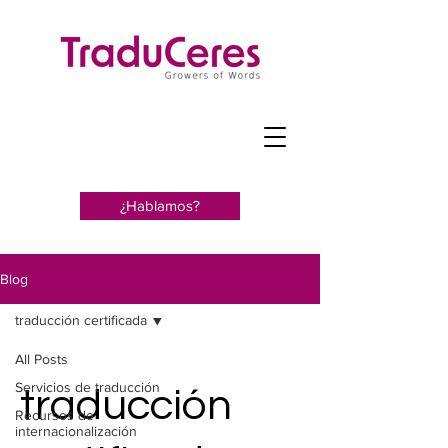
¿Hablamos?
Blog
traducción certificada
All Posts
Servicios de traducción
traducción
Recursos de
internacionalización