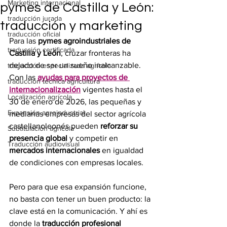
Marketing internacional
pymes de Castilla y León:
traducción jurada
traducción y marketing
traducción oficial
Para las 
pymes agroindustriales de 
traducción certificada
Castilla y León
, cruzar fronteras ha 
dejado de ser un sueño inalcanzable. 
traducción especializada agrícola
Con las 
ayudas para proyectos de 
traducción técnica agricultura
internacionalización
 vigentes hasta el 
Localización agrícola
30 de enero de 2026, las pequeñas y 
Expansión agroindustrial
medianas empresas del sector agrícola 
castellanoleonés pueden 
reforzar su 
Subtitulación agrícola
presencia global
 y competir en 
Traducción audiovisual
mercados internacionales 
en igualdad 
de condiciones con empresas locales.
Pero para que esa expansión funcione, 
no basta con tener un buen producto: la 
clave está en la comunicación. Y ahí es 
donde la 
traducción profesional 