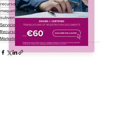
recursos de internacionalización
localización
maquetación
ayudas de internacionalización
subvenciones para pymes
traducción
Servicios de traducción
Recursos de internacionalización
Marketing internacional
Ver todo
Entradas recientes