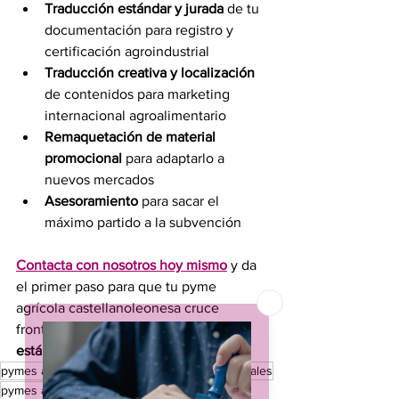
Traducción estándar y jurada
 de tu 
documentación para registro y 
certificación agroindustrial
Traducción creativa y localización
de contenidos para marketing 
internacional agroalimentario
Remaquetación de material 
promocional
 para adaptarlo a 
nuevos mercados
Asesoramiento 
para sacar el 
máximo partido a la subvención
Contacta con nosotros hoy mismo
 y da 
el primer paso para que tu pyme 
agrícola castellanoleonesa cruce 
fronteras. 
¡Tu público internacional te 
está esperando!
pymes agroindustriales
mercados internacionales
pymes agrícolas
marketing internacional