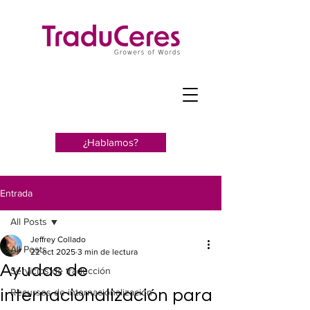
¿Hablamos?
Entrada
All Posts
Jeffrey Collado
All Posts
22 oct 2025
3 min de lectura
Ayudas de
Servicios de traducción
internacionalización para
Recursos de internacionalización